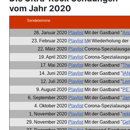
vom Jahr 2020
Sendetermine
26. Januar 2020
Playlist
Mit der Gastband "
And
23. Februar 2020
Playlist
M
it Wiederholung der
22. März 2020
Playlist
Corona-Spezialausga
19. April 2020
Playlist
Corona-Spezialausgab
17. Mai 2020
Playlist
Mit der Gastband "
Th
14. Juni 2020
Playlist
Mit der Gastband "
IA
12. Juli 2020
Playlist
Mit der Gastband "
Le
9. August 2020
Playlist
Mit der Gastband "
PE
6. September 2020
Playlist
Mit der Gastband "
Jam
4. Oktober 2020
Playlist
Corona-Spezialausgab
1. November 2020
Playlist
Mit der Gastband "
rek
29. November 2020
Playlist
Mit der Gastband "
Gef