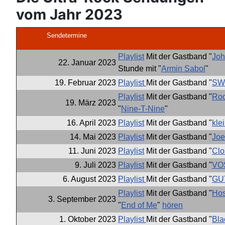
vom Jahr 2023
Sendetermine
Playlist
Mit der Gastband "
Joh
22. Januar 2023
Stunde mit "
Armin Sabol
"
19. Februar 2023
Playlist
Mit der Gastband "
SW
Playlist
Mit der Gastband "
Roc
19. März 2023
"
Nine-T-Nine
"
16. April 2023
Playlist
Mit der Gastband "
kle
14. Mai 2023
Playlist
Mit der Gastband "
Joe
11. Juni 2023
Playlist
Mit der Gastband "
Clo
9. Juli 2023
Playlist
Mit der Gastband "
VO
6. August 2023
Playlist
Mit der Gastband "
GU
Playlist
Mit der Gastband "
Hos
3. September 2023
"
End of Me
"
hören
1. Oktober 2023
Playlist
Mit der Gastband "
Bla