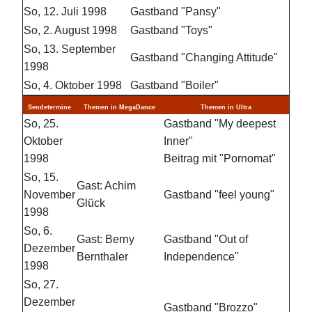
So, 12. Juli 1998
Gastband "Pansy"
So, 2. August 1998
Gastband "Toys"
So, 13. September
Gastband "Changing Attitude"
1998
So, 4. Oktober 1998
Gastband "Boiler"
Sendetermine
Themen in MegaDance
Themen in Ultra
So, 25.
Gastband "My deepest
Oktober
Inner"
1998
Beitrag mit "Pornomat"
So, 15.
Gast: Achim
November
Gastband "feel young"
Glück
1998
So, 6.
Gast: Berny
Gastband "Out of
Dezember
Bernthaler
Independence"
1998
So, 27.
Dezember
Gastband "Brozzo"