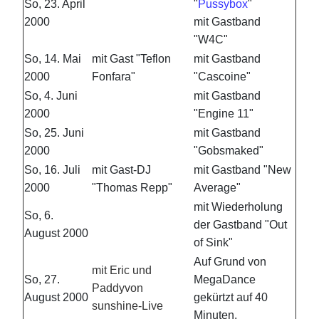
So, 23. April
"
Pussybox
"
2000
mit Gastband
"W4C"
So, 14. Mai
mit Gast "Teflon
mit Gastband
2000
Fonfara"
"Cascoine"
So, 4. Juni
mit Gastband
2000
"Engine 11"
So, 25. Juni
mit Gastband
2000
"Gobsmaked"
So, 16. Juli
mit Gast-DJ
mit Gastband "New
2000
"Thomas Repp"
Average"
mit Wiederholung
So, 6.
der Gastband "Out
August 2000
of Sink"
Auf Grund von
mit Eric und
So, 27.
MegaDance
Paddyvon
August 2000
gekürtzt auf 40
sunshine-Live
Minuten.