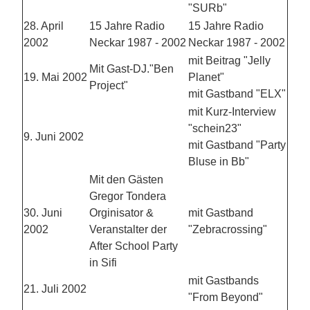
"SURb"
28. April
15 Jahre Radio
15 Jahre Radio
2002
Neckar 1987 - 2002
Neckar 1987 - 2002
mit Beitrag "Jelly
Mit Gast-DJ."Ben
19. Mai 2002
Planet"
Project"
mit Gastband "ELX"
mit Kurz-Interview
"schein23"
9. Juni 2002
mit Gastband "Party
Bluse in Bb"
Mit den Gästen
Gregor Tondera
30. Juni
Orginisator &
mit Gastband
2002
Veranstalter der
"Zebracrossing"
After School Party
in Sifi
mit Gastbands
21. Juli 2002
"From Beyond"