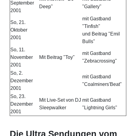
September
Deep"
"Gallery"
2001
mit Gastband
So, 21.
"Tinfish"
Oktober
und Beitrag "Emil
2001
Bulls"
So, 11.
mit Gastband
November
Mit Beitrag "Toy"
"Zebracrossing"
2001
So, 2.
mit Gastband
Dezember
"Coalminers'Beat"
2001
So, 23.
Mit Live-Set von DJ
mit Gastband
Dezember
Sleepwalker
"Lightning Girls"
2001
Die Ultra Sendungen vom