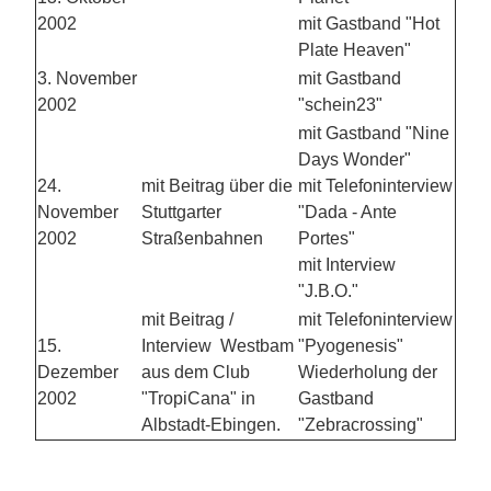
2002
mit Gastband "Hot
Plate Heaven"
3. November
mit Gastband
2002
"schein23"
mit Gastband "Nine
Days Wonder"
24.
mit Beitrag über die
mit Telefoninterview
November
Stuttgarter
"Dada - Ante
2002
Straßenbahnen
Portes"
mit Interview
"J.B.O."
mit Beitrag /
mit Telefoninterview
15.
Interview Westbam
"Pyogenesis"
Dezember
aus dem Club
Wiederholung der
2002
"TropiCana" in
Gastband
Albstadt-Ebingen.
"Zebracrossing"