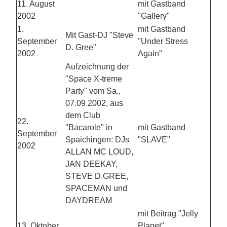
11. August
mit Gastband
2002
"Gallery"
1.
mit Gastband
Mit Gast-DJ "Steve
September
"Under Stress
D. Gree"
2002
Again"
Aufzeichnung der
"Space X-treme
Party" vom Sa.,
07.09.2002, aus
dem Club
22.
"Bacarole" in
mit Gastband
September
Spaichingen: DJs
"SLAVE"
2002
ALLAN MC LOUD,
JAN DEEKAY,
STEVE D.GREE,
SPACEMAN und
DAYDREAM
mit Beitrag "Jelly
13. Oktober
Planet"