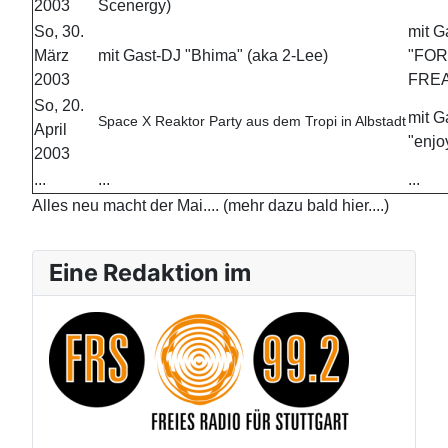
2003
Scenergy)
So, 30.
mit G
März
mit Gast-DJ "Bhima" (aka 2-Lee)
"FO
2003
FRE
So, 20.
mit G
Space X Reaktor Party aus dem Tropi in Albstadt
April
"enjo
2003
...
...
...
Alles neu macht der Mai.... (mehr dazu bald hier....)
Eine Redaktion im