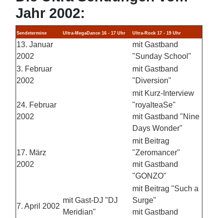
Jahr 2002:
Sendetermine
Ultra-MegaDance 16 - 17 Uhr
Ultra-Rock 17 - 19 Uhr
13. Januar
mit Gastband
2002
"Sunday School"
3. Februar
mit Gastband
2002
"Diversion"
mit Kurz-Interview
24. Februar
"royalteaSe"
2002
mit Gastband "Nine
Days Wonder"
mit Beitrag
17. März
"Zeromancer"
2002
mit Gastband
"GONZO"
mit Beitrag "Such a
mit Gast-DJ "DJ
Surge"
7. April 2002
Meridian"
mit Gastband