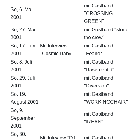
mit Gastband
So, 6. Mai
"CROSSING
2001
GREEN"
So, 27. Mai
mit Gastband "stone
2001
the crow"
So, 17. Juni
Mit Interview
mit Gastband
2001
"Cosmic Baby"
"Feanor"
So, 8. Juli
mit Gastband
2001
"Basement 6"
So, 29. Juli
mit Gastband
2001
"Diversion"
So, 19.
mit Gastband
August 2001
"WORKINGCHAIR"
So, 9.
mit Gastband
September
"IREAN"
2001
So, 30.
Mit Inteview "DJ
mit Gastband