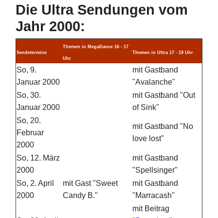
Die Ultra Sendungen vom
Jahr 2000:
Themen in MegaDance 16 - 17
Sendetermine
Themen in Ultra 17 - 19 Uhr
Uhr
So, 9.
mit Gastband
Januar 2000
"Avalanche"
So, 30.
mit Gastband "Out
Januar 2000
of Sink"
So, 20.
mit Gastband "No
Februar
love lost"
2000
So, 12. März
mit Gastband
2000
"Spellsinger"
So, 2. April
mit Gast "Sweet
mit Gastband
2000
Candy B."
"Marracash"
mit Beitrag