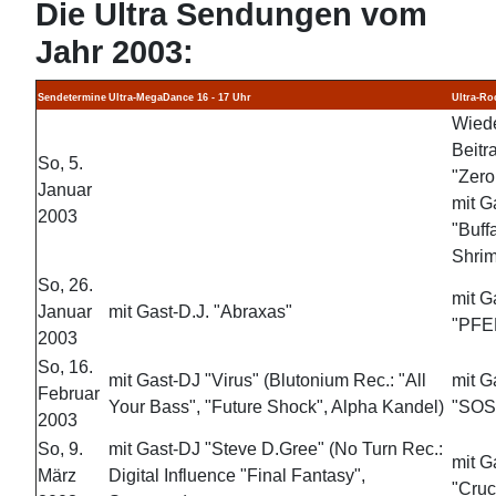
Die Ultra Sendungen vom
Jahr 2003:
Sendetermine
Ultra-MegaDance 16 - 17 Uhr
Ultra-Ro
Wied
Beitr
So, 5.
"Zer
Januar
mit G
2003
"
Buff
Shri
So, 26.
mit G
Januar
mit Gast-D.J. "Abraxas"
"
PFE
2003
So, 16.
mit Gast-DJ "Virus" (Blutonium Rec.: "All
mit G
Februar
Your Bass", "Future Shock", Alpha Kandel)
"SOS
2003
So, 9.
mit Gast-DJ "Steve D.Gree" (No Turn Rec.:
mit G
März
Digital Influence "Final Fantasy",
"Cruc