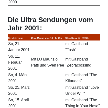
2000
Die Ultra Sendungen vom
Jahr 2001:
Sendetermine
Ultra-MegaDance 16 - 17 Uhr
Ultra-Rock 17 - 19 Uhr
So, 21.
mit Gastband
Januar 2001
"Tosh"
So, 11.
Mit DJ Maurizio
mit Gastband
Februar
Patti und Sven Pee
"Zebracrossing"
2001
So, 4. März
mit Gastband "The
2001
Kilaueas"
So, 25. März
mit Gastband "Love
2001
Under Will"
So, 15. April
mit Gastband "The
2001
Thing in Your Nose"