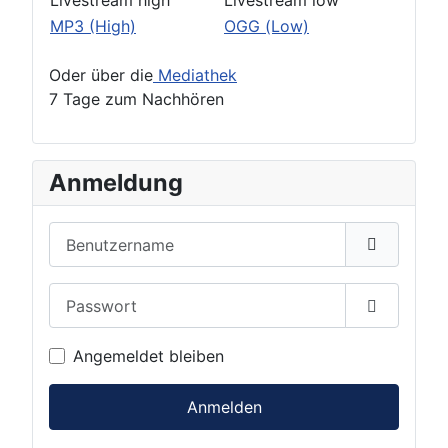
Livestream high
Livestream low
MP3 (High)
OGG (Low)
Oder über die
Mediathek
7 Tage zum Nachhören
Anmeldung
Benutzername
Passwort
Passwort 
Angemeldet bleiben
Anmelden