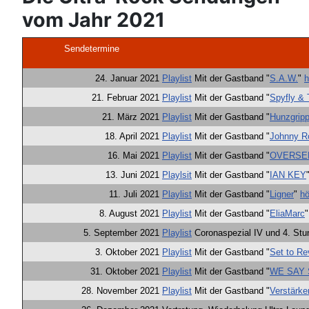
vom Jahr 2021
Sendetermine
24. Januar 2021
Playlist
Mit der Gastband "
S.A.W.
"
h
21. Februar 2021
Playlist
Mit der Gastband "
Spyfly &
21. März 2021
Playlist
Mit der Gastband "
Hunzgrip
18. April 2021
Playlist
Mit der Gastband "
Johnny R
16. Mai 2021
Playlist
Mit der Gastband "
OVERSE
13. Juni 2021
Playlsit
Mit der Gastband "
IAN KEY
11. Juli 2021
Playlist
Mit der Gastband "
Ligner
"
hö
8. August 2021
Playlist
Mit der Gastband "
EliaMarc
5. September 2021
Playlist
Coronaspezial IV und 4. Stu
3. Oktober 2021
Playlist
Mit der Gastband "
Set to Re
31. Oktober 2021
Playlist
Mit der Gastband "
WE SAY
28. November 2021
Playlist
Mit der Gastband "
Verstärke